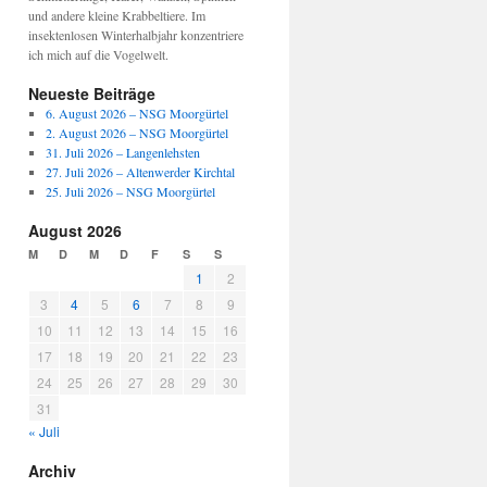
und andere kleine Krabbeltiere. Im
insektenlosen Winterhalbjahr konzentriere
ich mich auf die Vogelwelt.
Neueste Beiträge
6. August 2026 – NSG Moorgürtel
2. August 2026 – NSG Moorgürtel
31. Juli 2026 – Langenlehsten
27. Juli 2026 – Altenwerder Kirchtal
25. Juli 2026 – NSG Moorgürtel
August 2026
M
D
M
D
F
S
S
1
2
3
4
5
6
7
8
9
10
11
12
13
14
15
16
17
18
19
20
21
22
23
24
25
26
27
28
29
30
31
« Juli
Archiv