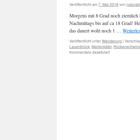
Veröffentlicht am
7. Mai 2016
von
natura
Morgens mit 8 Grad noch ziemlich k
Nachmittags bis auf ca 18 Grad! Her
das dauert wohl noch 1 …
Weiterle
Veröffentlicht unter
Wanderung
|
Verschla
Lauenbrück
,
Marienkäfer
,
Rückenschwim
für
Kommentare deaktiviert
5.
Mai
2016
–
Lauenbrück