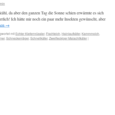
dmin
ühl, da aber den ganzen Tag die Sonne schien erwärmte es sich
rlich! Ich hätte mir noch ein paar mehr Insekten gewünscht, aber
sen
→
gwortet mit
Echter Kiefernrüssler
,
Fischteich
,
Hainlaufkäfer
,
Kammmolch
,
mer
,
Schneckenjäger
,
Schnellkäfer
,
Zweifleckiger Malachitkäfer
|