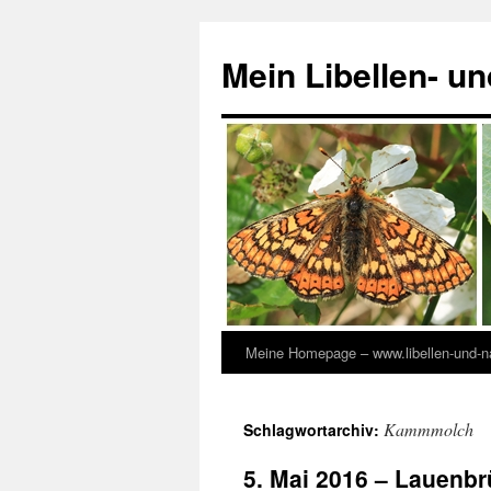
Zum
Inhalt
Mein Libellen- u
springen
Meine Homepage – www.libellen-und-na
Kammmolch
Schlagwortarchiv:
5. Mai 2016 – Lauenb