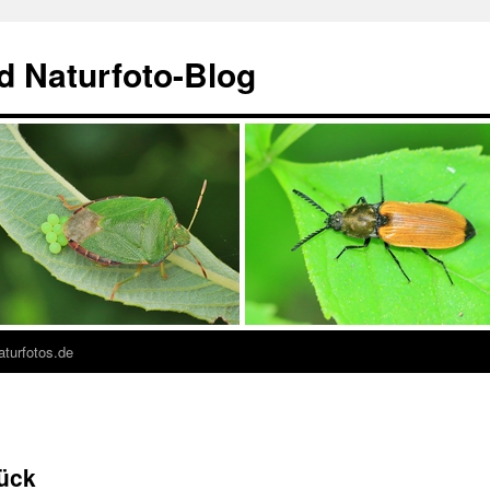
nd Naturfoto-Blog
turfotos.de
rück