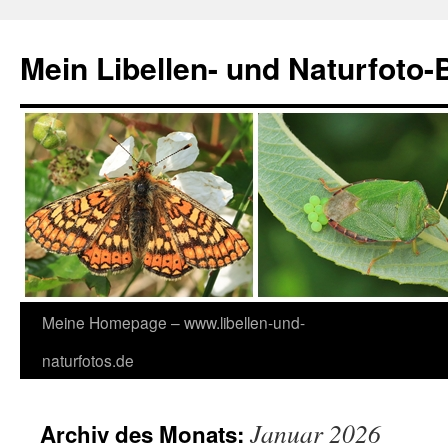
Zum
Inhalt
Mein Libellen- und Naturfoto-
springen
Meine Homepage – www.libellen-und-
naturfotos.de
Januar 2026
Archiv des Monats: