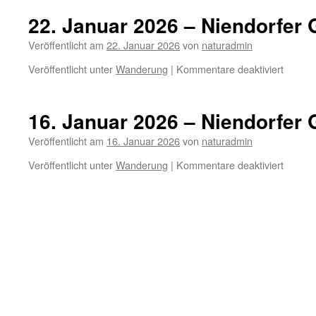
22. Januar 2026 – Niendorfer
Veröffentlicht am
22. Januar 2026
von
naturadmin
für
Veröffentlicht unter
Wanderung
|
Kommentare deaktiviert
22.
Januar
2026
16. Januar 2026 – Niendorfer
–
Niendor
Veröffentlicht am
16. Januar 2026
von
naturadmin
Geheg
für
Veröffentlicht unter
Wanderung
|
Kommentare deaktiviert
16.
Januar
2026
–
Niendor
Geheg