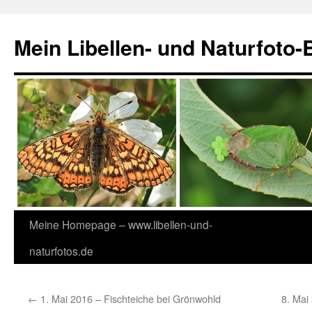
Zum
Inhalt
Mein Libellen- und Naturfoto-
springen
Meine Homepage – www.libellen-und-
naturfotos.de
←
1. Mai 2016 – Fischteiche bei Grönwohld
8. Mai