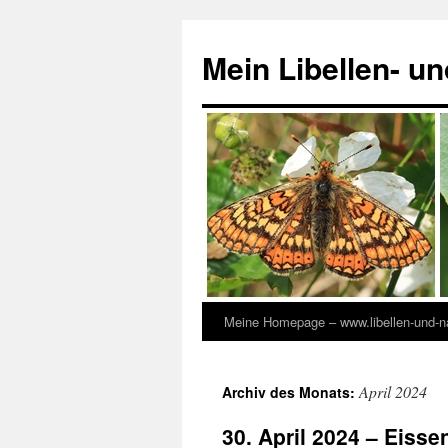
Zum
Inhalt
Mein Libellen- u
springen
Meine Homepage – www.libellen-und-na
April 2024
Archiv des Monats:
30. April 2024 – Eisse