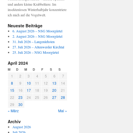
und andere kleine Krabbeltiere. Im
insektenlosen Winterhalbjahr konzentriere
ich mich auf die Vogelwelt.
Neueste Beiträge
6. August 2026 – NSG Moorgürtel
2. August 2026 – NSG Moorgürtel
31. Juli 2026 – Langenlehsten
27. Juli 2026 – Altenwerder Kirchtal
25. Juli 2026 – NSG Moorgürtel
April 2024
M
D
M
D
F
S
S
1
2
3
4
5
6
7
8
9
10
11
12
13
14
15
16
17
18
19
20
21
22
23
24
25
26
27
28
29
30
« März
Mai »
Archiv
August 2026
Juli 2026