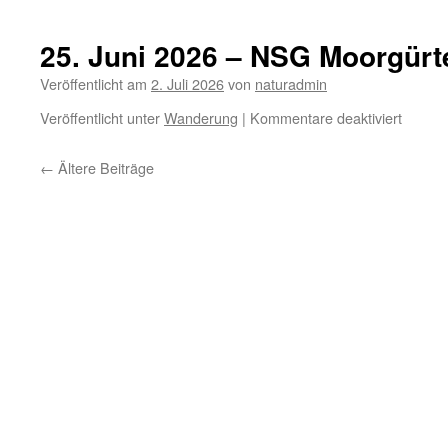
26.
Juni
2026
25. Juni 2026 – NSG Moorgürt
–
Eissen
Veröffentlicht am
2. Juli 2026
von
naturadmin
Forst
für
Veröffentlicht unter
Wanderung
|
Kommentare deaktiviert
25.
Juni
←
Ältere Beiträge
2026
–
NSG
Moorgü