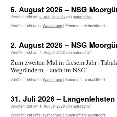
6. August 2026 – NSG Moorgür
Veröffentlicht am
6. August 2026
von
naturadmin
für
Veröffentlicht unter
Wanderung
|
Kommentare deaktiviert
6.
August
2026
2. August 2026 – NSG Moorgür
–
NSG
Veröffentlicht am
4. August 2026
von
naturadmin
Moorgü
Zum zweiten Mal in diesem Jahr: Tabula
Wegrändern – auch im NSG!
für
Veröffentlicht unter
Wanderung
|
Kommentare deaktiviert
2.
August
2026
31. Juli 2026 – Langenlehsten
–
NSG
Veröffentlicht am
1. August 2026
von
naturadmin
Moorgü
für
Veröffentlicht unter
Wanderung
|
Kommentare deaktiviert