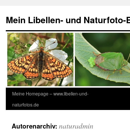
Zum
Inhalt
Mein Libellen- und Naturfoto-
springen
Meine Homepage – www.libellen-und-
naturfotos.de
naturadmin
Autorenarchiv: