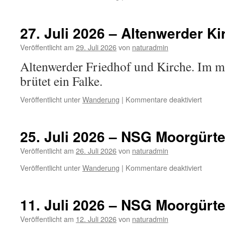
31.
Juli
2026
27. Juli 2026 – Altenwerder Ki
–
Langen
Veröffentlicht am
29. Juli 2026
von
naturadmin
Altenwerder Friedhof und Kirche. Im m
brütet ein Falke.
für
Veröffentlicht unter
Wanderung
|
Kommentare deaktiviert
27.
Juli
2026
25. Juli 2026 – NSG Moorgürte
–
Altenw
Veröffentlicht am
26. Juli 2026
von
naturadmin
Kirchta
für
Veröffentlicht unter
Wanderung
|
Kommentare deaktiviert
25.
Juli
2026
11. Juli 2026 – NSG Moorgürte
–
NSG
Veröffentlicht am
12. Juli 2026
von
naturadmin