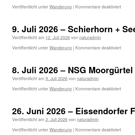
Moorgü
für
Veröffentlicht unter
Wanderung
|
Kommentare deaktiviert
11.
Juli
2026
9. Juli 2026 – Schierhorn + S
–
NSG
Veröffentlicht am
12. Juli 2026
von
naturadmin
Moorgü
für
Veröffentlicht unter
Wanderung
|
Kommentare deaktiviert
9.
Juli
2026
8. Juli 2026 – NSG Moorgürtel
–
Schier
Veröffentlicht am
9. Juli 2026
von
naturadmin
+
für
Veröffentlicht unter
Wanderung
|
Kommentare deaktiviert
Seeveg
8.
Juli
2026
26. Juni 2026 – Eissendorfer F
–
NSG
Veröffentlicht am
2. Juli 2026
von
naturadmin
Moorgü
für
Veröffentlicht unter
Wanderung
|
Kommentare deaktiviert