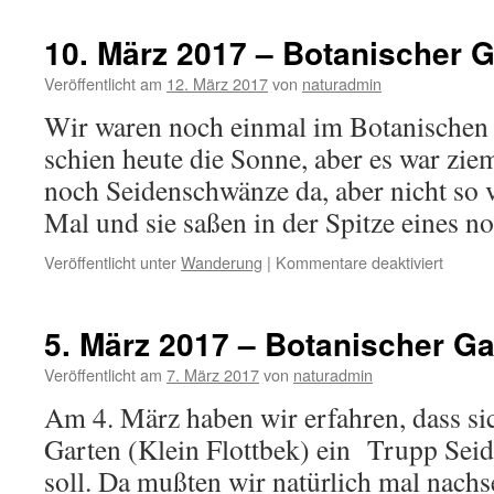
März
2017
10. März 2017 – Botanischer 
–
Plante
Veröffentlicht am
12. März 2017
von
naturadmin
un
Wir waren noch einmal im Botanischen
Blome
schien heute die Sonne, aber es war zie
noch Seidenschwänze da, aber nicht so v
Mal und sie saßen in der Spitze eines 
für
Veröffentlicht unter
Wanderung
|
Kommentare deaktiviert
10.
März
2017
5. März 2017 – Botanischer Ga
–
Botani
Veröffentlicht am
7. März 2017
von
naturadmin
Garten
Am 4. März haben wir erfahren, dass si
Garten (Klein Flottbek) ein Trupp Sei
soll. Da mußten wir natürlich mal nach