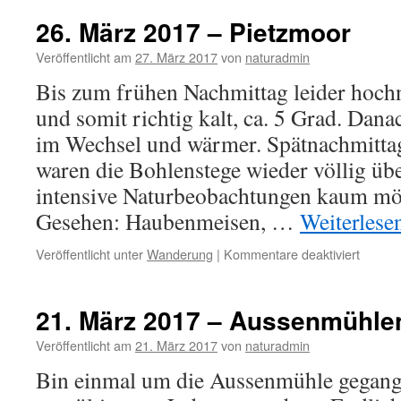
26. März 2017 – Pietzmoor
Veröffentlicht am
27. März 2017
von
naturadmin
Bis zum frühen Nachmittag leider hoc
und somit richtig kalt, ca. 5 Grad. Da
im Wechsel und wärmer. Spätnachmittag
waren die Bohlenstege wieder völlig übe
intensive Naturbeobachtungen kaum m
Gesehen: Haubenmeisen, …
Weiterlese
für
Veröffentlicht unter
Wanderung
|
Kommentare deaktiviert
26.
März
2017
21. März 2017 – Aussenmühlen
–
Pietzm
Veröffentlicht am
21. März 2017
von
naturadmin
Bin einmal um die Aussenmühle gegange