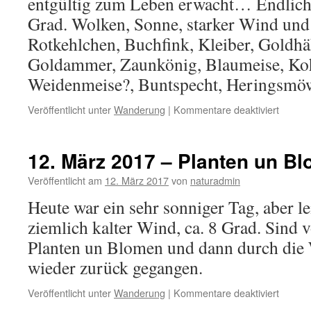
entgültig zum Leben erwacht… Endlich!
Grad. Wolken, Sonne, starker Wind und
Rotkehlchen, Buchfink, Kleiber, Goldhä
Goldammer, Zaunkönig, Blaumeise, Ko
Weidenmeise?, Buntspecht, Heringsm
für
Veröffentlicht unter
Wanderung
|
Kommentare deaktiviert
21.
März
2017
12. März 2017 – Planten un B
–
Aussen
Veröffentlicht am
12. März 2017
von
naturadmin
(Harbu
Heute war ein sehr sonniger Tag, aber le
ziemlich kalter Wind, ca. 8 Grad. Sin
Planten un Blomen und dann durch die
wieder zurück gegangen.
für
Veröffentlicht unter
Wanderung
|
Kommentare deaktiviert
12.