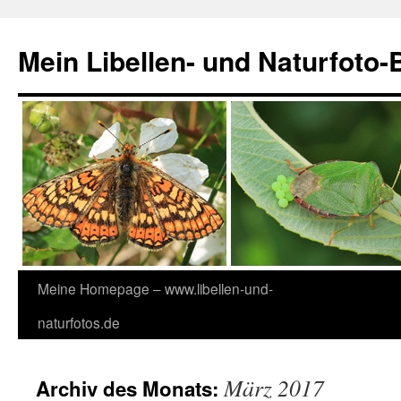
Zum
Inhalt
Mein Libellen- und Naturfoto-
springen
Meine Homepage – www.libellen-und-
naturfotos.de
März 2017
Archiv des Monats: