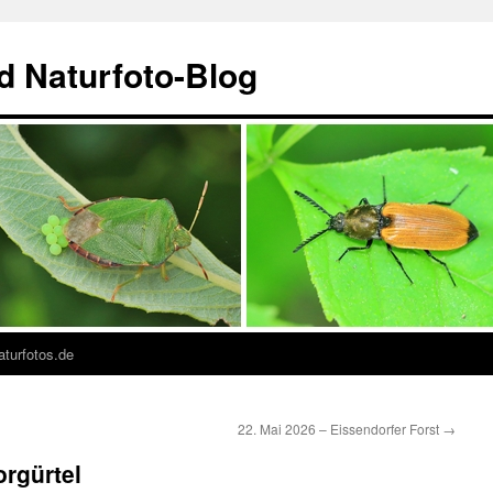
nd Naturfoto-Blog
turfotos.de
22. Mai 2026 – Eissendorfer Forst
→
rgürtel