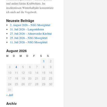
und andere kleine Krabbeltiere. Im
insektenlosen Winterhalbjahr konzentriere
ich mich auf die Vogelwelt.
Neueste Beiträge
2. August 2026 – NSG Moorgürtel
31. Juli 2026 – Langenlehsten
27. Juli 2026 – Altenwerder Kirchtal
25. Juli 2026 – NSG Moorgürtel
11. Juli 2026 – NSG Moorgürtel
August 2026
M
D
M
D
F
S
S
1
2
3
4
5
6
7
8
9
10
11
12
13
14
15
16
17
18
19
20
21
22
23
24
25
26
27
28
29
30
31
« Juli
Archiv